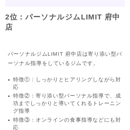
2位：パーソナルジムLIMIT 府中
店
パーソナルジムLIMIT 府中店は寄り添い型パ
ーソナル指導をしているジムです。
特徴①：しっかりとヒアリングしながら対
応
特徴②：寄り添い型パーソナル指導で、成
功までしっかりと導いてくれるトレーニン
グ指導
特徴③：オンラインの食事指導などにも対
応