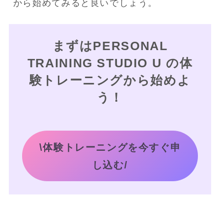
から始めてみると良いでしょう。
まずはPERSONAL
TRAINING STUDIO U の体
験トレーニングから始めよ
う！
\体験トレーニングを今すぐ申
し込む/