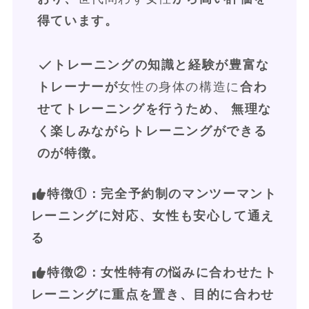
得ています。
トレーニングの知識と経験が豊富な
トレーナーが
女性の身体の構造に
合わ
せてトレーニングを行うため、 無理な
く楽しみながらトレーニングができる
のが特徴。
特徴①
：完全予約制のマンツーマント
レーニングに対応、女性も安心して通え
る
特徴②：女性特有の悩みに合わせたト
レーニングに重点を置き、目的に合わせ