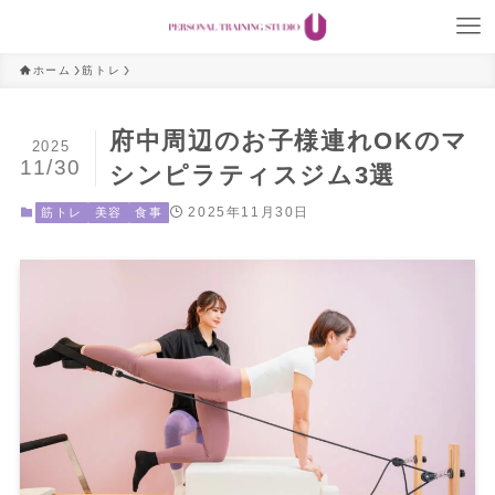
ホーム
筋トレ
府中周辺のお子様連れOKのマ
2025
11/30
シンピラティスジム3選
2025年11月30日
筋トレ
美容
食事