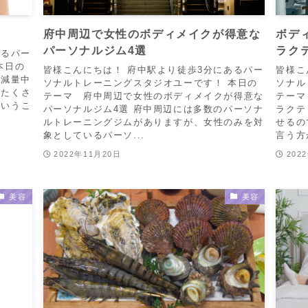
府中周辺で女性のボディメイクが得意な
ボデ
パーソナルジム4選
ラク
あるパー
本日の
皆様こんにちは！ 府中駅より徒歩3分にあるパー
皆様こ
 減量中
ソナルトレーニングスタジオユーです！ 本日の
ソナル
らたくさ
テーマ 府中周辺で女性のボディメイクが得意な
テーマ
というこ
パーソナルジム4選 府中周辺には多数のパーソナ
ラクテ
ルトレーニングジムがありますが、女性のみを対
せるの
象としているパーソ...
言う方
2022年11月20日
202
美容
美容