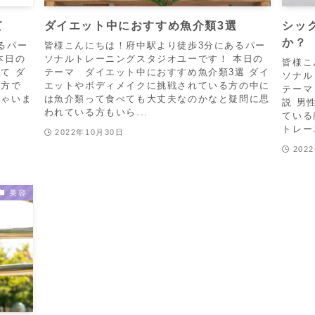
て
ダイエット中におすすめ魚介類3選
シッ
か？
るパー
皆様こんにちは！府中駅より徒歩3分にあるパー
本日の
ソナルトレーニングスタジオユーです！ 本日の
皆様こ
て ダ
テーマ ダイエット中におすすめ魚介類3選 ダイ
ソナル
る方で
エットやボディメイクに挑戦されている方の中に
テーマ
しゃいま
は魚介類って食べても大丈夫なのかなと疑問に思
説 男
われている方もいら...
ている
トレー
2022年10月30日
202
美容