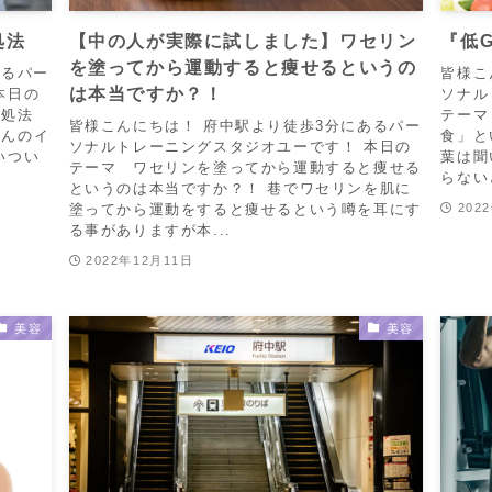
処法
【中の人が実際に試しました】ワセリン
『低
を塗ってから運動すると痩せるというの
あるパー
皆様こ
は本当ですか？！
本日の
ソナル
対処法
テーマ
皆様こんにちは！ 府中駅より徒歩3分にあるパー
さんのイ
食」と
ソナルトレーニングスタジオユーです！ 本日の
いつい
葉は聞
テーマ ワセリンを塗ってから運動すると痩せる
らない
というのは本当ですか？！ 巷でワセリンを肌に
塗ってから運動をすると痩せるという噂を耳にす
202
る事がありますが本...
2022年12月11日
美容
美容