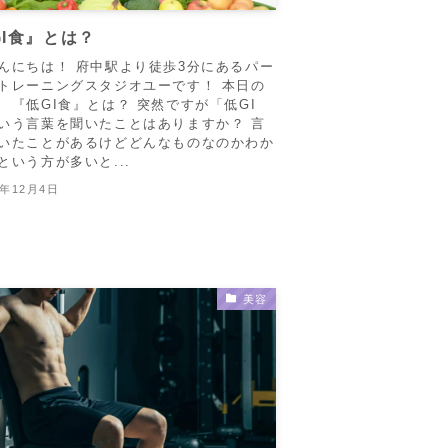
GI食』とは？
んにちは！ 府中駅より徒歩3分にあるパー
トレーニングスタジオユーです！ 本日の
 『低GI食』とは？ 突然ですが「低GI
いう言葉を聞いたことはありますか？ 言
いたことがあるけどどんなものなのかわか
という方が多いと...
2年12月4日
美容